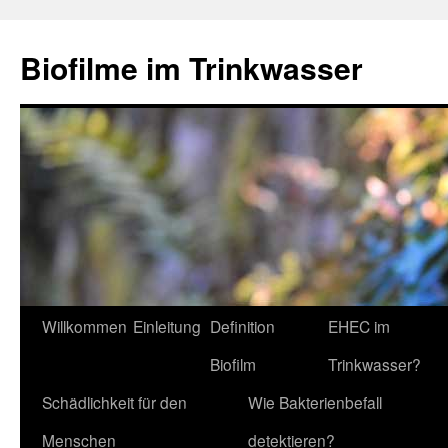
Biofilme im Trinkwasser
Zum
Willkommen
Einleitung
Definition
EHEC im
Inhalt
Biofilm
Trinkwasser?
springen
Schädlichkeit für den
Wie Bakterienbefall
Menschen
detektieren?