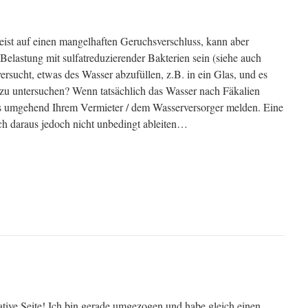
ist auf einen mangelhaften Geruchsverschluss, kann aber
Belastung mit sulfatreduzierender Bakterien sein (siehe auch
ersucht, etwas des Wasser abzufüllen, z.B. in ein Glas, und es
zu untersuchen? Wenn tatsächlich das Wasser nach Fäkalien
dies umgehend Ihrem Vermieter / dem Wasserversorger melden. Eine
ich daraus jedoch nicht unbedingt ableiten…
ative Seite! Ich bin gerade umgezogen und habe gleich einen